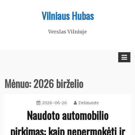
Skip
Vilniaus Hubas
to
content
Verslas Vilniuje
Mėnuo:
2026 birželio
2026-06-26
Deimante
Naudoto automobilio
pirkimas: kaip nepermokėti ir