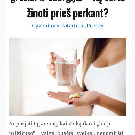
žinoti prieš perkant?
Gyvenimas
Patarimai
Prekės
,
,
Ar pažįsti tą jausmą, kai viską darai „kaip
priklauso“ – valgai pusėtai sveikai, nepamiršti