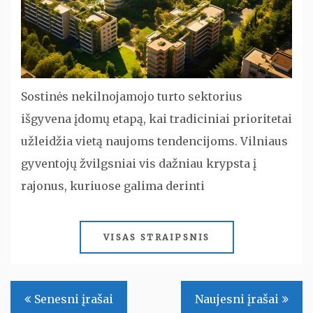
Sostinės nekilnojamojo turto sektorius
išgyvena įdomų etapą, kai tradiciniai prioritetai
užleidžia vietą naujoms tendencijoms. Vilniaus
gyventojų žvilgsniai vis dažniau krypsta į
rajonus, kuriuose galima derinti
VISAS STRAIPSNIS
Navigacija
Senesni įrašai
Naujesni įrašai