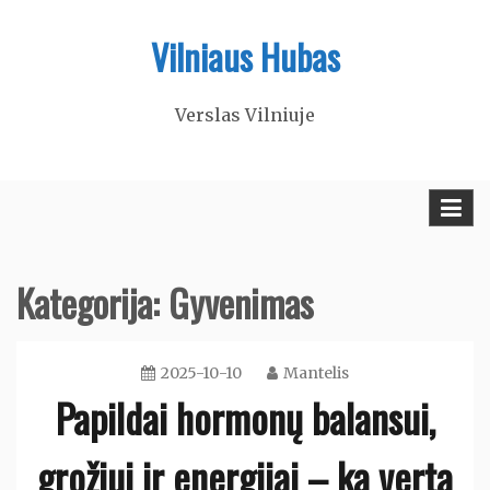
Skip
Vilniaus Hubas
to
content
Verslas Vilniuje
Kategorija:
Gyvenimas
2025-10-10
Mantelis
Papildai hormonų balansui,
grožiui ir energijai – ką verta