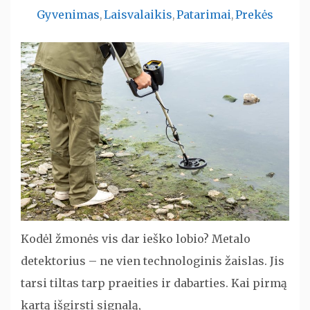
Gyvenimas
Laisvalaikis
Patarimai
Prekės
,
,
,
Kodėl žmonės vis dar ieško lobio? Metalo
detektorius – ne vien technologinis žaislas. Jis
tarsi tiltas tarp praeities ir dabarties. Kai pirmą
kartą išgirsti signalą,