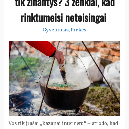
tik žinantys? 3 ženklai, kad
rinktumeisi neteisingai
Gyvenimas
Prekės
,
Vos tik įrašai „kazanai internetu“ – atrodo, kad