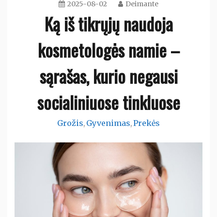
2025-08-02
Deimante
Ką iš tikrųjų naudoja
kosmetologės namie –
sąrašas, kurio negausi
socialiniuose tinkluose
Grožis
Gyvenimas
Prekės
,
,