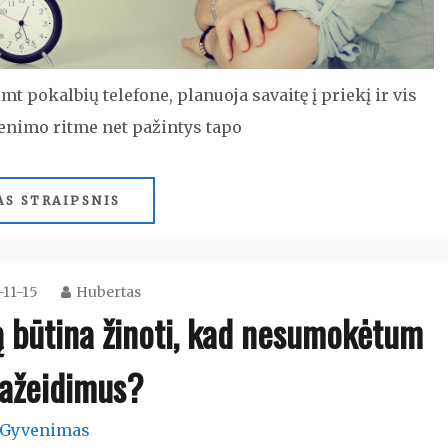
 pokalbių telefone, planuoja savaitę į priekį ir vis
venimo ritme net pažintys tapo
AS STRAIPSNIS
-11-15
Hubertas
ą būtina žinoti, kad nesumokėtum
pažeidimus?
Gyvenimas