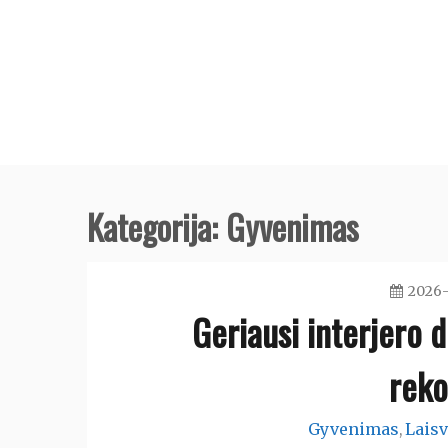
Skip
to
content
Kategorija:
Gyvenimas
2026-
Geriausi interjero 
reko
Gyvenimas
Laisv
,