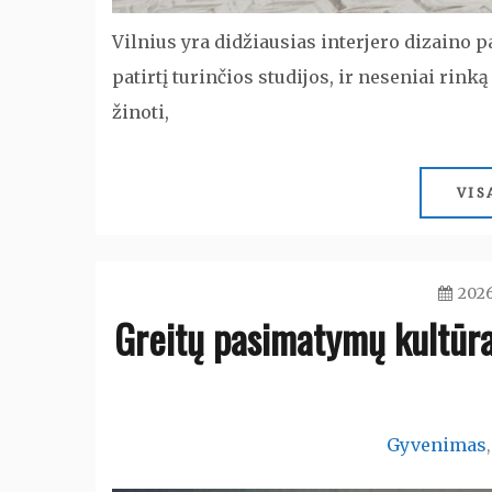
Vilnius yra didžiausias interjero dizaino p
patirtį turinčios studijos, ir neseniai rink
žinoti,
VIS
202
Greitų pasimatymų kultūra:
Gyvenimas