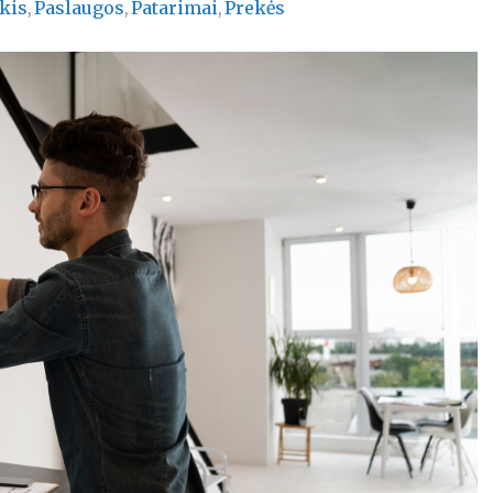
ikis
Paslaugos
Patarimai
Prekės
,
,
,