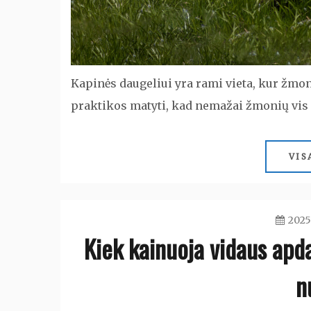
Kapinės daugeliui yra rami vieta, kur žmon
praktikos matyti, kad nemažai žmonių vis 
VIS
2025
Kiek kainuoja vidaus apda
n