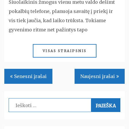
Šiuolaikinis žmogus vienu metu valdo dešimt
pokalbių telefone, planuoja savaitę į priekį ir
vis tiek jaučia, kad laiko trūksta. Tokiame
gyvenimo ritme net pažintys tapo
VISAS STRAIPSNIS
Navigacija
Senesni įrašai
Naujesni įrašai
tarp
įrašų
Ieškoti: