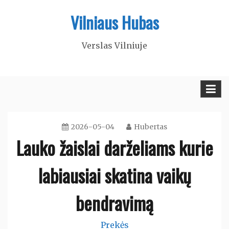
Skip
Vilniaus Hubas
to
content
Verslas Vilniuje
2026-05-04
Hubertas
Lauko žaislai darželiams kurie
labiausiai skatina vaikų
bendravimą
Prekės