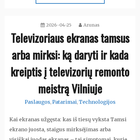
2026-04-25
Arunas
Televizoriaus ekranas tamsus
arba mirksi: ką daryti ir kada
kreiptis į televizorių remonto
meistrą Vilniuje
Paslaugos
Patarimai
Technologijos
,
,
Kai ekranas užgęsta: kas iš tiesų vyksta Tamsi
ekrano juosta, staigus mirksėjimas arba
visiškai juodas ekranas – tai simptomai, kurie