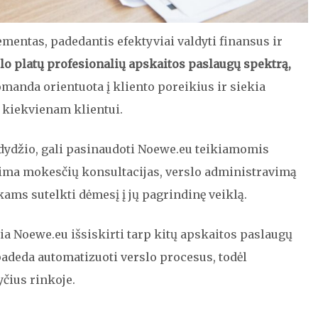
mentas, padedantis efektyviai valdyti finansus ir
lo platų profesionalių apskaitos paslaugų spektrą,
manda orientuota į kliento poreikius ir siekia
 kiekvienam klientui.
dydžio, gali pasinaudoti Noewe.eu teikiamomis
ima mokesčių konsultacijas, verslo administravimą
kams sutelkti dėmesį į jų pagrindinę veiklą.
ia Noewe.eu išsiskirti tarp kitų apskaitos paslaugų
r padeda automatizuoti verslo procesus, todėl
yčius rinkoje.