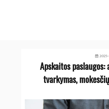
Skip
to
content
2025-
Apskaitos paslaugos: a
tvarkymas, mokesčių 