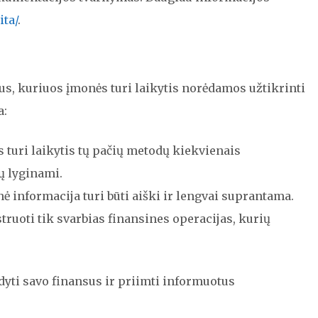
ita/
.
us, kuriuos įmonės turi laikytis norėdamos užtikrinti
a:
s turi laikytis tų pačių metodų kiekvienais
tų lyginami.
nė informacija turi būti aiški ir lengvai suprantama.
struoti tik svarbias finansines operacijas, kurių
ldyti savo finansus ir priimti informuotus