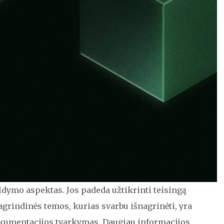
ldymo aspektas. Jos padeda užtikrinti teisingą
agrindinės temos, kurias svarbu išnagrinėti, yra
dokumentacijos tvarkymas. Daugiau informacijos