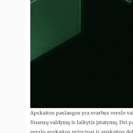
Apskaitos paslaugos yra svarbus verslo va
finansų valdymą ir laikytis įstatymų. Dvi p
verslo apskaitos principai ir apskaitos 