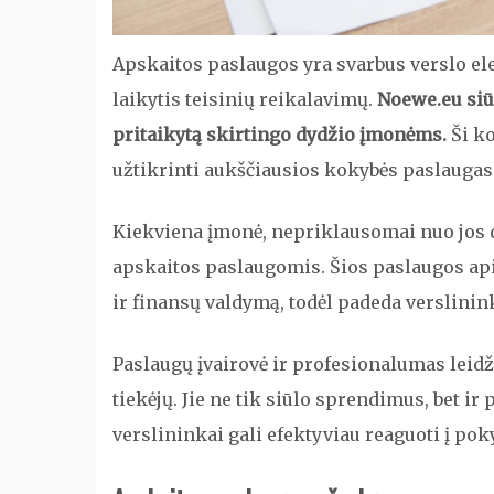
Apskaitos paslaugos yra svarbus verslo ele
laikytis teisinių reikalavimų.
Noewe.eu siū
pritaikytą skirtingo dydžio įmonėms.
Ši ko
užtikrinti aukščiausios kokybės paslaugas
Kiekviena įmonė, nepriklausomai nuo jos 
apskaitos paslaugomis. Šios paslaugos ap
ir finansų valdymą, todėl padeda verslinin
Paslaugų įvairovė ir profesionalumas leidž
tiekėjų. Jie ne tik siūlo sprendimus, bet i
verslininkai gali efektyviau reaguoti į pok