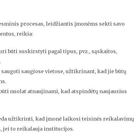
sminis procesas, leidžiantis įmonėms sekti savo
entus, reikia:
ri būti suskirstyti pagal tipus, pvz., sąskaitos,
.
saugoti saugiose vietose, užtikrinant, kad jie būtų
ms.
būti nuolat atnaujinami, kad atspindėtų naujausius
 užtikrinti, kad įmonė laikosi teisinės reikalavimų
jei to reikalauja institucijos.