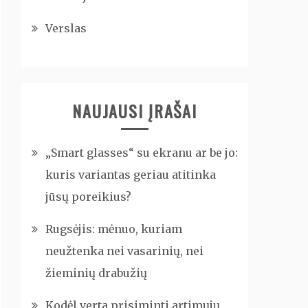
Verslas
NAUJAUSI ĮRAŠAI
„Smart glasses“ su ekranu ar be jo:
kuris variantas geriau atitinka
jūsų poreikius?
Rugsėjis: mėnuo, kuriam
neužtenka nei vasarinių, nei
žieminių drabužių
Kodėl verta prisiminti artimųjų