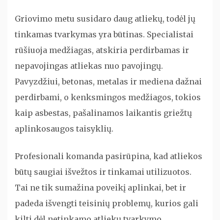
Griovimo metu susidaro daug atliekų, todėl jų
tinkamas tvarkymas yra būtinas. Specialistai
rūšiuoja medžiagas, atskiria perdirbamas ir
nepavojingas atliekas nuo pavojingų.
Pavyzdžiui, betonas, metalas ir mediena dažnai
perdirbami, o kenksmingos medžiagos, tokios
kaip asbestas, pašalinamos laikantis griežtų
aplinkosaugos taisyklių.
Profesionali komanda pasirūpina, kad atliekos
būtų saugiai išvežtos ir tinkamai utilizuotos.
Tai ne tik sumažina poveikį aplinkai, bet ir
padeda išvengti teisinių problemų, kurios gali
kilti dėl netinkamo atliekų tvarkymo.