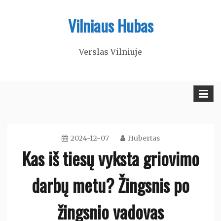
Skip
Vilniaus Hubas
to
content
Verslas Vilniuje
2024-12-07
Hubertas
Kas iš tiesų vyksta griovimo
darbų metu? Žingsnis po
žingsnio vadovas