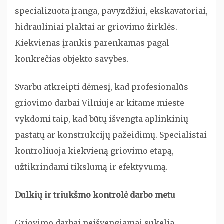
specializuota įranga, pavyzdžiui, ekskavatoriai,
hidrauliniai plaktai ar griovimo žirklės.
Kiekvienas įrankis parenkamas pagal
konkrečias objekto savybes.
Svarbu atkreipti dėmesį, kad profesionalūs
griovimo darbai Vilniuje ar kitame mieste
vykdomi taip, kad būtų išvengta aplinkinių
pastatų ar konstrukcijų pažeidimų. Specialistai
kontroliuoja kiekvieną griovimo etapą,
užtikrindami tikslumą ir efektyvumą.
Dulkių ir triukšmo kontrolė darbo metu
Griovimo darbai neišvengiamai sukelia