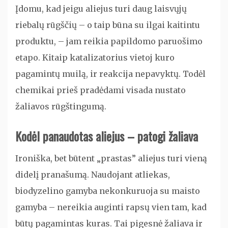
Įdomu, kad jeigu aliejus turi daug laisvųjų
riebalų rūgščių – o taip būna su ilgai kaitintu
produktu, – jam reikia papildomo paruošimo
etapo. Kitaip katalizatorius vietoj kuro
pagamintų muilą, ir reakcija nepavyktų. Todėl
chemikai prieš pradėdami visada nustato
žaliavos rūgštingumą.
Kodėl panaudotas aliejus – patogi žaliava
Ironiška, bet būtent „prastas” aliejus turi vieną
didelį pranašumą. Naudojant atliekas,
biodyzelino gamyba nekonkuruoja su maisto
gamyba – nereikia auginti rapsų vien tam, kad
būtų pagamintas kuras. Tai pigesnė žaliava ir