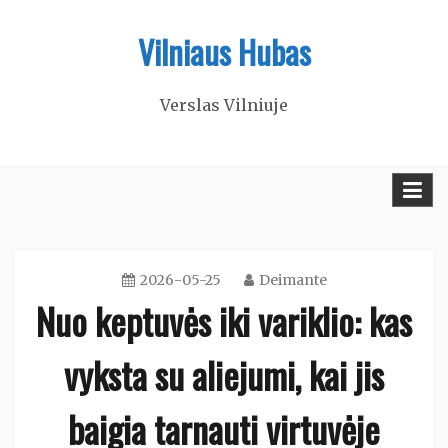
Skip
Vilniaus Hubas
to
content
Verslas Vilniuje
2026-05-25
Deimante
Nuo keptuvės iki variklio: kas
vyksta su aliejumi, kai jis
baigia tarnauti virtuvėje