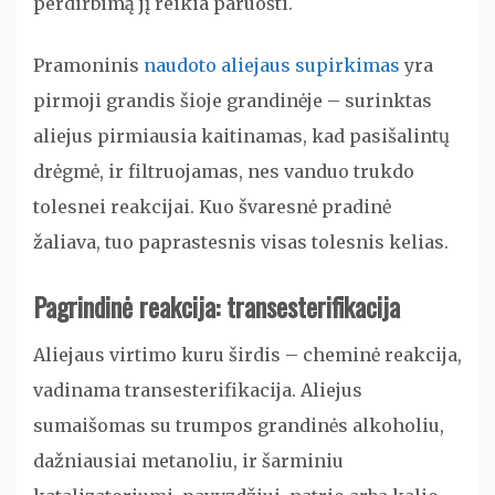
perdirbimą jį reikia paruošti.
Pramoninis
naudoto aliejaus supirkimas
yra
pirmoji grandis šioje grandinėje – surinktas
aliejus pirmiausia kaitinamas, kad pasišalintų
drėgmė, ir filtruojamas, nes vanduo trukdo
tolesnei reakcijai. Kuo švaresnė pradinė
žaliava, tuo paprastesnis visas tolesnis kelias.
Pagrindinė reakcija: transesterifikacija
Aliejaus virtimo kuru širdis – cheminė reakcija,
vadinama transesterifikacija. Aliejus
sumaišomas su trumpos grandinės alkoholiu,
dažniausiai metanoliu, ir šarminiu