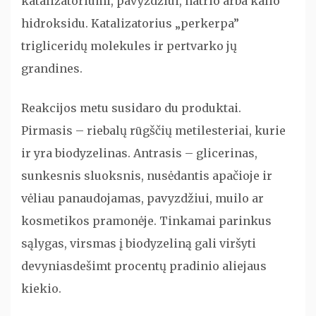
katalizatoriumi, pavyzdžiui, natrio arba kalio
hidroksidu. Katalizatorius „perkerpa”
trigliceridų molekules ir pertvarko jų
grandines.
Reakcijos metu susidaro du produktai.
Pirmasis – riebalų rūgščių metilesteriai, kurie
ir yra biodyzelinas. Antrasis – glicerinas,
sunkesnis sluoksnis, nusėdantis apačioje ir
vėliau panaudojamas, pavyzdžiui, muilo ar
kosmetikos pramonėje. Tinkamai parinkus
sąlygas, virsmas į biodyzeliną gali viršyti
devyniasdešimt procentų pradinio aliejaus
kiekio.