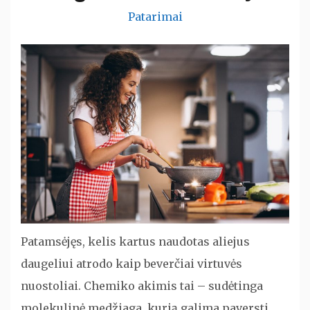
Patarimai
Patamsėjęs, kelis kartus naudotas aliejus
daugeliui atrodo kaip beverčiai virtuvės
nuostoliai. Chemiko akimis tai – sudėtinga
molekulinė medžiaga, kurią galima paversti