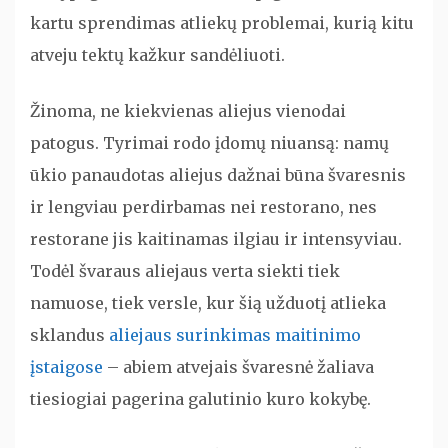
kartu sprendimas atliekų problemai, kurią kitu
atveju tektų kažkur sandėliuoti.
Žinoma, ne kiekvienas aliejus vienodai
patogus. Tyrimai rodo įdomų niuansą: namų
ūkio panaudotas aliejus dažnai būna švaresnis
ir lengviau perdirbamas nei restorano, nes
restorane jis kaitinamas ilgiau ir intensyviau.
Todėl švaraus aliejaus verta siekti tiek
namuose, tiek versle, kur šią užduotį atlieka
sklandus
aliejaus surinkimas maitinimo
įstaigose
– abiem atvejais švaresnė žaliava
tiesiogiai pagerina galutinio kuro kokybę.