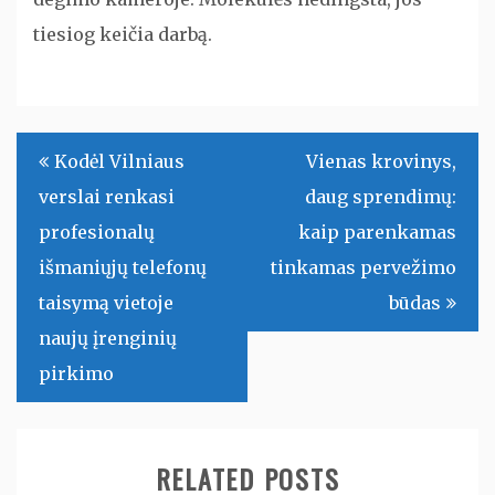
tiesiog keičia darbą.
Navigacija
Kodėl Vilniaus
Vienas krovinys,
tarp
verslai renkasi
daug sprendimų:
įrašų
profesionalų
kaip parenkamas
išmaniųjų telefonų
tinkamas pervežimo
taisymą vietoje
būdas
naujų įrenginių
pirkimo
RELATED POSTS