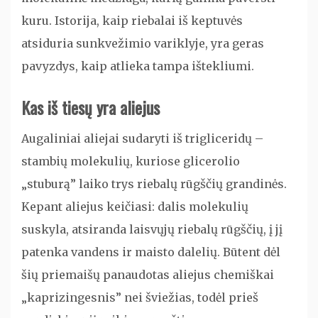
kuru. Istorija, kaip riebalai iš keptuvės
atsiduria sunkvežimio variklyje, yra geras
pavyzdys, kaip atlieka tampa ištekliumi.
Kas iš tiesų yra aliejus
Augaliniai aliejai sudaryti iš trigliceridų –
stambių molekulių, kuriose glicerolio
„stuburą” laiko trys riebalų rūgščių grandinės.
Kepant aliejus keičiasi: dalis molekulių
suskyla, atsiranda laisvųjų riebalų rūgščių, į jį
patenka vandens ir maisto dalelių. Būtent dėl
šių priemaišų panaudotas aliejus chemiškai
„kaprizingesnis” nei šviežias, todėl prieš