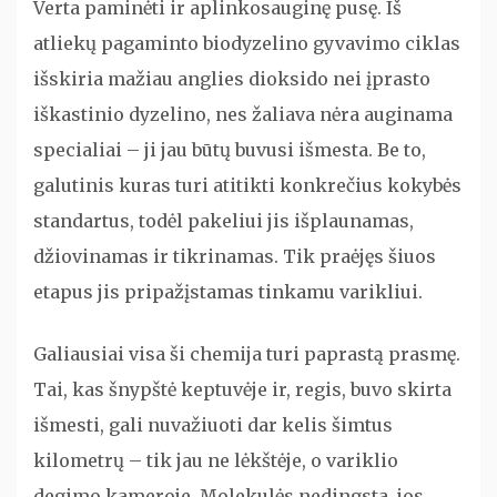
Verta paminėti ir aplinkosauginę pusę. Iš
atliekų pagaminto biodyzelino gyvavimo ciklas
išskiria mažiau anglies dioksido nei įprasto
iškastinio dyzelino, nes žaliava nėra auginama
specialiai – ji jau būtų buvusi išmesta. Be to,
galutinis kuras turi atitikti konkrečius kokybės
standartus, todėl pakeliui jis išplaunamas,
džiovinamas ir tikrinamas. Tik praėjęs šiuos
etapus jis pripažįstamas tinkamu varikliui.
Galiausiai visa ši chemija turi paprastą prasmę.
Tai, kas šnypštė keptuvėje ir, regis, buvo skirta
išmesti, gali nuvažiuoti dar kelis šimtus
kilometrų – tik jau ne lėkštėje, o variklio
degimo kameroje. Molekulės nedingsta, jos